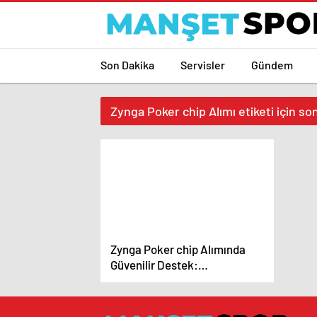
Son Dakika
Servisler
Gündem
Zynga Poker chip Alımı etiketi için so
Zynga Poker chip Alımında
Güvenilir Destek:
www.gunesgame.com