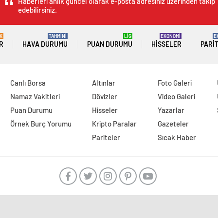
Haberleri anlık güncel olarak e-posta adresiniz üzerinden takip
edebilirsiniz.
K
TAHMİNİ
LİG
EKONOMİ
E
R
HAVA DURUMU
PUAN DURUMU
HISSELER
PARI
Canlı Borsa
Altınlar
Foto Galeri
Namaz Vakitleri
Dövizler
Video Galeri
Puan Durumu
Hisseler
Yazarlar
Örnek Burç Yorumu
Kripto Paralar
Gazeteler
Pariteler
Sıcak Haber