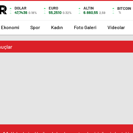
DOLAR
EURO
ALTIN
BITCOIN
47,7436
55,2510
6.660,55
%
0.18%
0.32%
2,59
Ekonomi
Spor
Kadın
Foto Galeri
Videolar
nuçlar