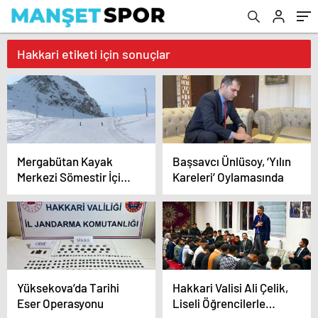
Hakkari etiketi için sonuçlar
Mergabütan Kayak
Başsavcı Ünlüsoy, ‘Yılın
Merkezi Sömestir İçin
Kareleri’ Oylamasında
Hazır
Yüksekova’da Tarihi
Hakkari Valisi Ali Çelik,
Eser Operasyonu
Liseli Öğrencilerle