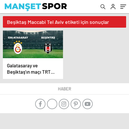
Beşiktaş Maccabi Tel Aviv etiketi için sonuçlar
Galatasaray ve
Beşiktaş’ın maçı TRT
1’de mi, TRT Spor’da mı
yayınlanacak? UEFA
HABER
Avrupa ligi maçları
hangi kanalda, şifresiz
mi?